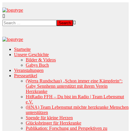
Startseite
Unsere Geschichte
Bilder & Videos
Gabys Buch
Veranstaltungen
Presseartikel
(Werra Rundschau) „Schon immer eine Kämpferin“:
Gaby Sennhenn unterstützt mit ihrem Verein
Herzkranke
HitRadio FFH – Du bist im Radio | Team Lebensmut
e.V.
(HNA) Team Lebensmut möchte herzkranke Menschen
unterstützen
Spende für kleine Herzen
Glücksbringer für Herzkranke
Publikation: Forschung und Perspektiven zu