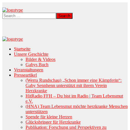
Startseite
Unsere Geschichte
Bilder & Videos
Gabys Buch
Veranstaltungen
Presseartikel
(Werra Rundschau) „Schon immer eine Kämpferin“:
Gaby Sennhenn unterstützt mit ihrem Verein
Herzkranke
HitRadio FFH – Du bist im Radio | Team Lebensmut
e.V.
(HNA) Team Lebensmut möchte herzkranke Menschen
unterstützen
Spende für kleine Herzen
Glücksbringer für Herzkranke
Publikation: Forschung und Perspektiven zu