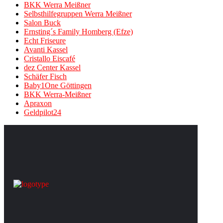
BKK Werra Meißner
Selbsthilfegruppen Werra Meißner
Salon Buck
Ernsting´s Family Homberg (Efze)
Echt Friseure
Avanti Kassel
Cristallo Eiscafé
dez Center Kassel
Schäfer Fisch
Baby1One Göttingen
BKK Werra-Meißner
Apraxon
Geldpilot24