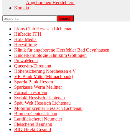
Angeborenen Herzfehlern
Kontakt
Lions Club Hessisch Lichtenau
HitRadio FFH
Hofa Media
Herzstiftung
Klinik für angeborene Herzfehler Bad Oeynhausen
Kinderkardiologie Klinikum Göttingen
PrewaMedia
Queer-im-Ehrenamt
Höhensicherung Nordhessen e.V.
VR-Bank Mitte (Mitmachbank)
Sparda Bank Hessen
Sparkasse Werra Meißner
Format Tresorbau
Syrtaki Hessisch Lichtenau
Späti Welt Hessisch Lichtenau
Mobilfunkcenter Hessisch Lichtenau
Blumen-Center-Lichau
Landfleischerei Neumeier
Fleischerei Reimann
BIG Direkt Gesund