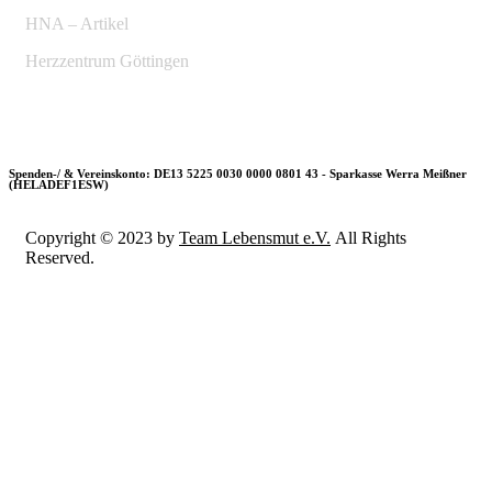
HNA – Artikel
Herzzentrum Göttingen
Spenden-/ & Vereinskonto: DE13 5225 0030 0000 0801 43 - Sparkasse Werra Meißner
(HELADEF1ESW)
Copyright © 2023 by
Team Lebensmut e.V.
All Rights
Reserved.