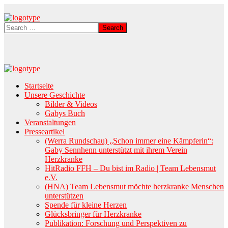
Startseite
Unsere Geschichte
Bilder & Videos
Gabys Buch
Veranstaltungen
Presseartikel
(Werra Rundschau) „Schon immer eine Kämpferin“:
Gaby Sennhenn unterstützt mit ihrem Verein
Herzkranke
HitRadio FFH – Du bist im Radio | Team Lebensmut
e.V.
(HNA) Team Lebensmut möchte herzkranke Menschen
unterstützen
Spende für kleine Herzen
Glücksbringer für Herzkranke
Publikation: Forschung und Perspektiven zu