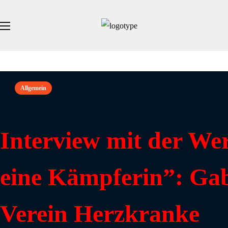
Allgemein
Interview mit der W
eine Kämpferin”: Gab
Verein Herzkranke