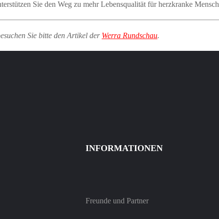
unterstützen Sie den Weg zu mehr Lebensqualität für herzkranke Mensch
esuchen Sie bitte den Artikel der
Werra Rundschau
.
INFORMATIONEN
Freunde und Partner