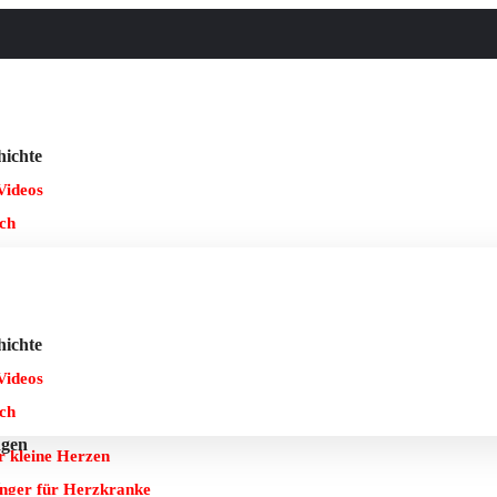
hichte
Videos
ch
ngen
l
undschau) „Schon immer eine Kämpferin“: Gaby Sennhenn unterstüt
hichte
erzkranke
Videos
FFH – Du bist im Radio | Team Lebensmut e.V.
ch
am Lebensmut möchte herzkranke Menschen unterstützen
ngen
r kleine Herzen
l
nger für Herzkranke