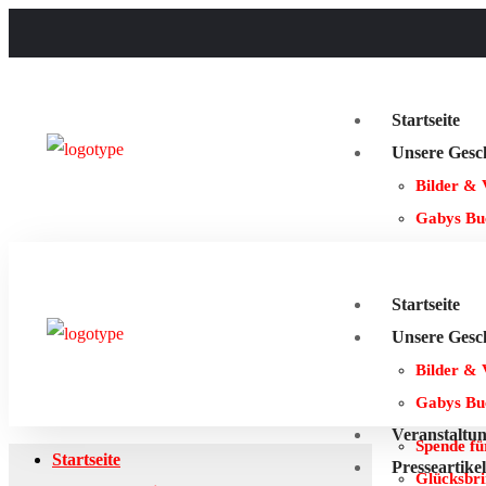
Startseite
Unsere Gesc
Bilder & 
Gabys Bu
Veranstaltu
Presseartike
Startseite
(Werra R
Unsere Gesc
Verein H
Bilder & 
HitRadio 
Gabys Bu
(HNA) Te
Veranstaltu
Spende fü
Startseite
Presseartike
Glücksbri