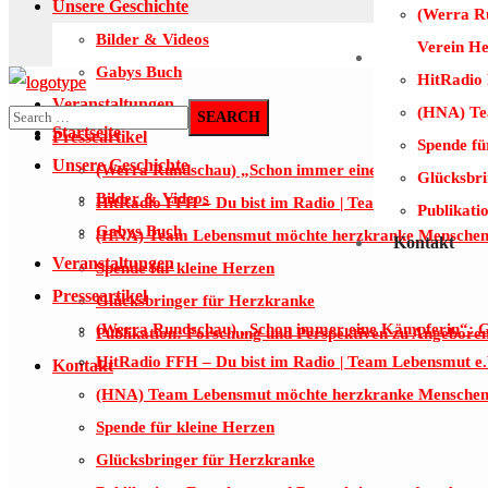
Unsere Geschichte
(Werra R
Publikati
Bilder & Videos
Verein H
Kontakt
Gabys Buch
HitRadio 
Veranstaltungen
(HNA) Te
Startseite
Presseartikel
Spende fü
Unsere Geschichte
(Werra Rundschau) „Schon immer eine Kämpferin“: Ga
Glücksbri
Bilder & Videos
HitRadio FFH – Du bist im Radio | Team Lebensmut e.
Publikati
Gabys Buch
(HNA) Team Lebensmut möchte herzkranke Menschen 
Kontakt
Veranstaltungen
Spende für kleine Herzen
Presseartikel
Glücksbringer für Herzkranke
(Werra Rundschau) „Schon immer eine Kämpferin“: Ga
Publikation: Forschung und Perspektiven zu Angebore
HitRadio FFH – Du bist im Radio | Team Lebensmut e.
Kontakt
(HNA) Team Lebensmut möchte herzkranke Menschen 
Spende für kleine Herzen
Glücksbringer für Herzkranke