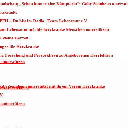
undschau) „Schon immer eine Kämpferin“: Gaby Sennhenn unterstüt
on: Forschung und Perspektiven zu Angeborenen Herzfehlern
erzkranke
FFH – Du bist im Radio | Team Lebensmut e.V.
am Lebensmut möchte herzkranke Menschen unterstützen
r kleine Herzen
by Sennhenn unterstützt mit ihrem Verein Herzkranke
nger für Herzkranke
V.
on: Forschung und Perspektiven zu Angeborenen Herzfehlern
unterstützen
by Sennhenn unterstützt mit ihrem Verein Herzkranke
nen Herzfehlern
V.
unterstützen